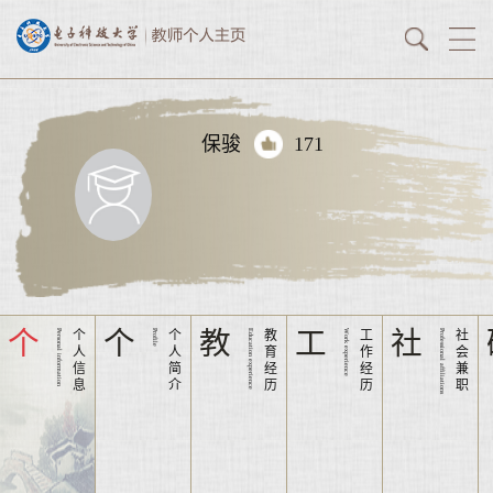
保骏
171
个
个
教
工
社
Personal information
个
Profile
个
Education experience
教
Work experience
工
Professional affiliations
社
人
人
育
作
会
信
简
经
经
兼
息
介
历
历
职