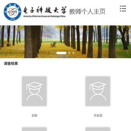
调查结果
谢静
李姝蓉