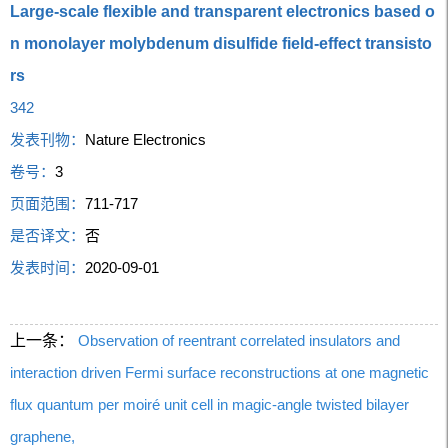
Large-scale flexible and transparent electronics based o
n monolayer molybdenum disulfide field-effect transisto
rs
342
发表刊物：
Nature Electronics
卷号：
3
页面范围：
711-717
是否译文：
否
发表时间：
2020-09-01
上一条：
Observation of reentrant correlated insulators and
interaction driven Fermi surface reconstructions at one magnetic
flux quantum per moiré unit cell in magic-angle twisted bilayer
graphene,