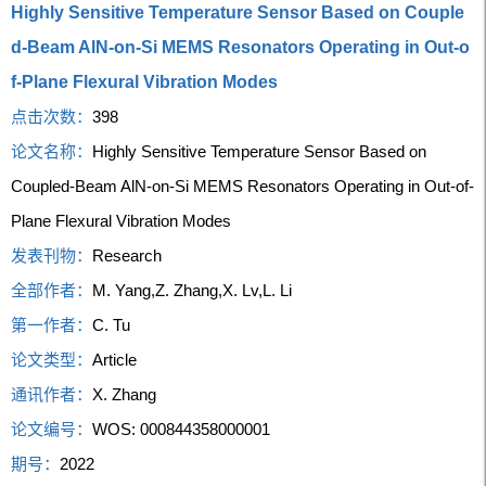
Highly Sensitive Temperature Sensor Based on Couple
d-Beam AlN-on-Si MEMS Resonators Operating in Out-o
f-Plane Flexural Vibration Modes
点击次数：
398
论文名称：
Highly Sensitive Temperature Sensor Based on
Coupled-Beam AlN-on-Si MEMS Resonators Operating in Out-of-
Plane Flexural Vibration Modes
发表刊物：
Research
全部作者：
M. Yang,Z. Zhang,X. Lv,L. Li
第一作者：
C. Tu
论文类型：
Article
通讯作者：
X. Zhang
论文编号：
WOS: 000844358000001
期号：
2022