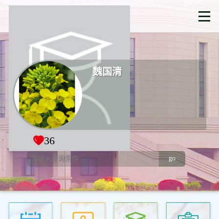
魏国清
36
go