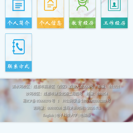
清水河校区：成都市高新区（西区）西源大道2006号 邮编： 611731
沙河校区：成都市建设北路二段四号 邮编：610054
蜀ICP备 05006379 号 I 川公网安备 51019002000280 号
访问量：
00010506
最后更新时间：
2026
-
7
-
3
English
|
电子科技大学
|
电脑版