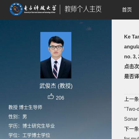
首页
Ke Tan
angula
no. 3,
点击次
是否译
武俊杰 (教授)
206
上一条
教授 博士生导师
"Two-d
性别：男
Sonar 
学历：博士研究生毕业
下一条
学位：工学博士学位
for mu