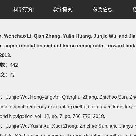
科学研究
教学研究
获奖信息
, Wenchao Li, Qian Zhang, Yulin Huang, Junjie Wu, and Ji
r super-resolution method for scanning radar forward-looki
 2018.
数：
442
文：
否
：
Junjie Wu, Hongyang An, Qianghui Zhang, Zhichao Sun, Zho
imensional frequency decoupling method for curved trajectory s
and Navigation, vol. 12, no. 7, pp. 766-773, 2018.
：
Junjie Wu, Yushi Xu, Xuqi Zhong, Zhichao Sun, and Jianyu Y
ltistatic SAR based on numerical range-doppler algorithm and en