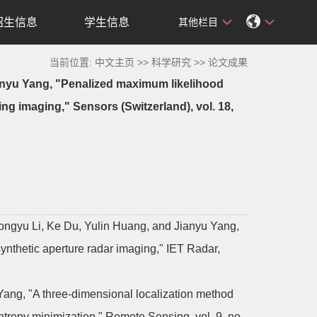
招生信息
学生信息
其他栏目
当前位置:
中文主页
>>
科学研究
>>
论文成果
anyu Yang, "Penalized maximum likelihood
ng imaging," Sensors (Switzerland), vol. 18,
ngyu Li, Ke Du, Yulin Huang, and Jianyu Yang,
ynthetic aperture radar imaging," IET Radar,
ang, "A three-dimensional localization method
tropy minimization," Remote Sensing, vol. 9, no.