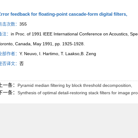
rror feedback for floating-point cascade-form digital filters,
点击次数：
355
备注：
in Proc. of 1991 IEEE International Conference on Acoustics, S
oronto, Canada, May 1991, pp. 1925-1928.
全部作者：
Y. Neuvo, I. Hartimo, T. Laakso,B. Zeng
是否译文：
否
上一条：
Pyramid median filtering by block threshold decomposition,
下一条：
Synthesis of optimal detail-restoring stack filters for image pr