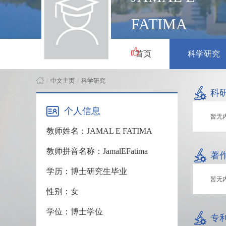
FATIMA
2
首页
科学研究
/
中文主页
/
科学研究
科
个人信息
暂无
教师姓名：JAMAL E FATIMA
教师拼音名称：JamalEFatima
著
学历：博士研究生毕业
暂无
性别：女
学位：博士学位
专