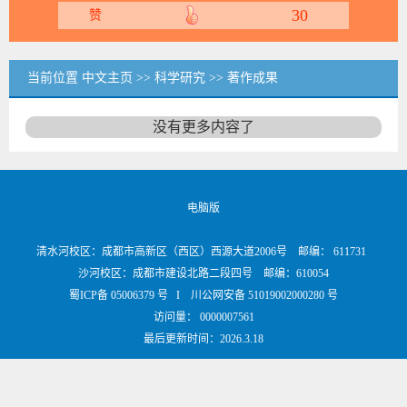
30
赞
当前位置
中文主页
>>
科学研究
>>
著作成果
没有更多内容了
电脑版
清水河校区：成都市高新区（西区）西源大道2006号 邮编： 611731
沙河校区：成都市建设北路二段四号 邮编：610054
蜀ICP备 05006379 号 I 川公网安备 51019002000280 号
访问量：
0000007561
最后更新时间：
2026
.
3
.
18