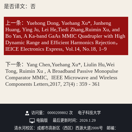
是否译文：否
上一条：Yuehong Dong, Yuehang Xu*, Junheng
Huang, Ying Ju, Lei He,Tiedi Zhang,Ruimin Xu, and
Bo Yan, A Ka-band GaAs MMIC Quadrupler with High
Dynamic Range and Efficient Harmonics Rejection，
IEICE Electronics Express, Vol.14, No.18, 1–9
下一条：Yang Chen,Yuehang Xu*, Liulin Hu,Wei
Tong, Ruimin Xu , A Broadband Passive Monopulse
Comparator MMIC, IEEE Microwave and Wireless
Components Letters,2017, 27(4) : 359 - 361
访问量：
0000209802
次
电子科技大学
电脑版
最后更新时间：
2026
.
1
.
29
清水河校区：成都市高新区（西区）西源大道2006号 邮编：