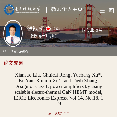
教师个人主页
徐跃杭
+
1227
同专业博导
（教授 博士生导师）
论文成果
Xiansuo Liu, Chuicai Rong, Yuehang Xu*,
Bo Yan, Ruimin Xu1, and Tiedi Zhang,
Design of class E power ampliﬁers by using
scalable electro-thermal GaN HEMT model,
IEICE Electronics Express, Vol.14, No.18, 1
–9
点击次数：
287