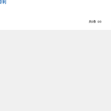
专利
共0条 0/0