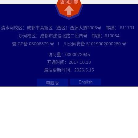
清水河校区：成都市高新区（西区）西源大道2006号 邮编： 611731
沙河校区：成都市建设北路二段四号 邮编：610054
蜀ICP备 05006379 号 I 川公网安备 51019002000280 号
访问量：
0000072945
开通时间：
2017
.
10
.
13
最后更新时间：
2026
.
5
.
15
English
电脑版