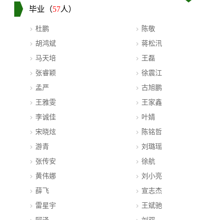
毕业（
57
人）
杜鹏
陈敬
胡鸿斌
蒋松汛
马天培
王磊
张睿颖
徐震江
孟严
古旭鹏
王雅雯
王家鑫
李诚佳
叶婧
宋晓炫
陈铭哲
游青
刘璐瑶
张传安
徐航
黄伟娜
刘小亮
薛飞
宣志杰
雷星宇
王斌驰