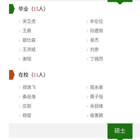
毕业（
15
人）
宋艾虎
牟伦位
王鼎
孙建旭
姚仕森
吴杰
王洪斌
刘彦
谢恒
丁嫣然
在校（
11
人）
郑逸飞
周永豪
桑岳海
黄子恒
庄刚
余劲锋
杨锟
侯惠颖
硕士