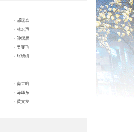
郝瑞森
林宏声
钟熠辰
吴亚飞
张锦帆
南昱晗
马晖东
黄文龙