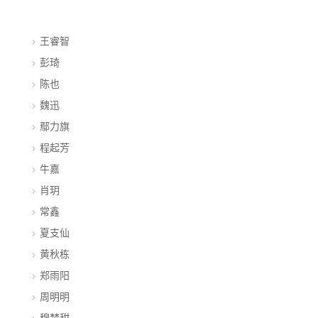
王睿智
彭琦
陈也
魏迅
鄢力旗
程起芳
牛嘉
肖玥
常鑫
夏支仙
黄秋栋
郑雨阳
周明明