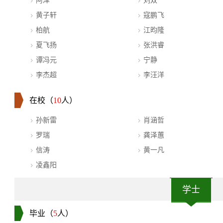
阿泽
刘双
黄子轩
寇鹏飞
柏航
江昀隆
夏飞扬
张洪睿
谭冯元
宁静
李杰超
李汪洋
在校（
10
人）
孙新雷
肖涵哲
罗瑞
龚泽蕙
信涛
黄一凡
凌鑫阳
学士
毕业（
5
人）