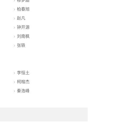
穆梦甜
柏春旭
赵凡
钟开源
刘南枫
张轶
李恒土
柯榕杰
秦浩峰