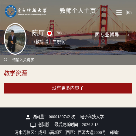
教师个人主页
陈厅
+
708
同专业博导
（教授 博士生导师）
教学资源
没有更多内容了
访问量：
0000180742
次
电子科技大学
电脑版
最后更新时间：
2026
.
3
.
18
清水河校区：成都市高新区（西区）西源大道2006号 邮编：