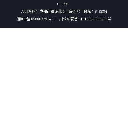
611731
沙河校区：成都市建设北路二段四号 邮编：610054
蜀ICP备 05006379 号 I 川公网安备 51019002000280 号