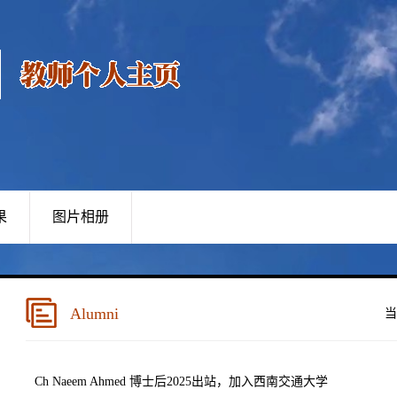
果
图片相册
Alumni
Ch Naeem Ahmed 博士后2025出站，加入西南交通大学