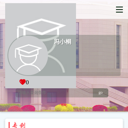
冯小桐
0
go
专利