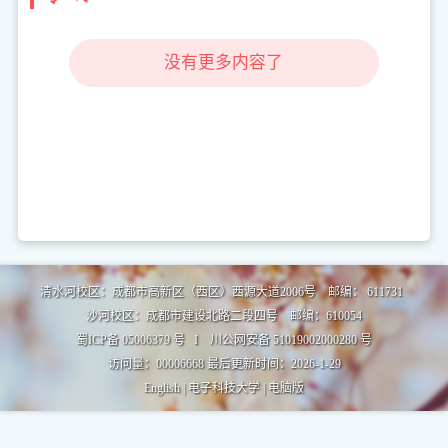
没有更多内容了
清水河校区：成都市高新区（西区）西源大道2006号 邮编： 611731
沙河校区：成都市建设北路二段四号 邮编：610054
蜀ICP备 05006379 号 I 川公网安备 51019002000280 号
访问量：
00006668
最后更新时间：
2026
-
1
-
29
English
|
电子科技大学
|
电脑版