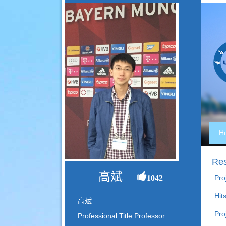
H
Res
高斌
1042
Pro
Hits
高斌
Pro
Professional Title:Professor