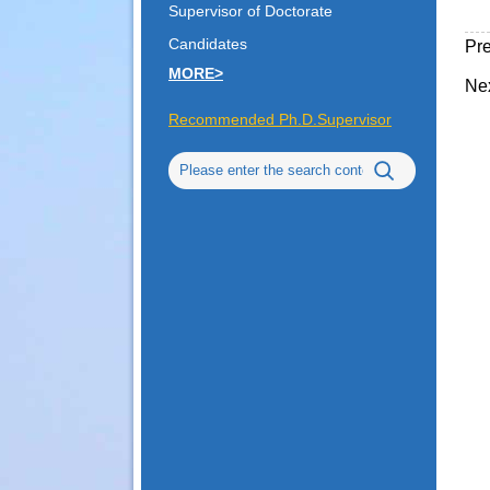
Supervisor of Doctorate
Candidates
Pr
MORE>
Ne
Recommended Ph.D.Supervisor