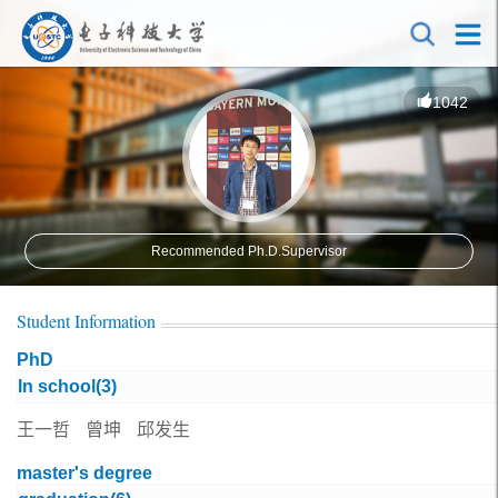
1042
Recommended Ph.D.Supervisor
Student Information
PhD
In school(
3
)
王一哲
曾坤
邱发生
master's degree