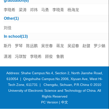
graduation(
6
)
李晓希
梁涛
邓炜
马勇
李晓青
杨海龙
Other(
1
)
刘佳
In school(
13
)
斯丹
罗琴
陈远鹏
吴世春
蒋龙
吴迎春
赵健
罗少蚺
潇湘
冯琪智
李晓希
顾俊
鲁鹏
Address: Shahe Campus:No.4, Section 2, North Jianshe Road,
610054 | Qingshuihe Campus:No.2006, Xiyuan Ave, West Hi-
Tech Zone, 611731 | Chengdu, Sichuan, P.R.China © 2010
University of Electronic Science and Technology of China. All
Rights Reserved
PC Version |
中文