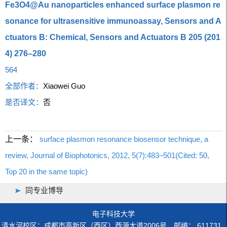
Fe3O4@Au nanoparticles enhanced surface plasmon re
sonance for ultrasensitive immunoassay, Sensors and A
ctuators B: Chemical, Sensors and Actuators B 205 (201
4) 276–280
564
全部作者：
Xiaowei Guo
是否译文：
否
上一条：
surface plasmon resonance biosensor technique, a
review, Journal of Biophotonics, 2012, 5(7):483–501(Cited: 50,
Top 20 in the same topic)
同专业博导
电子科技大学
清水河校区：成都市高新区（西区）西源大道2006号 邮编： 611731