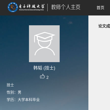
首页
论文成
韩韬 (技士)
2
技士
性别：男
学历：大学本科毕业