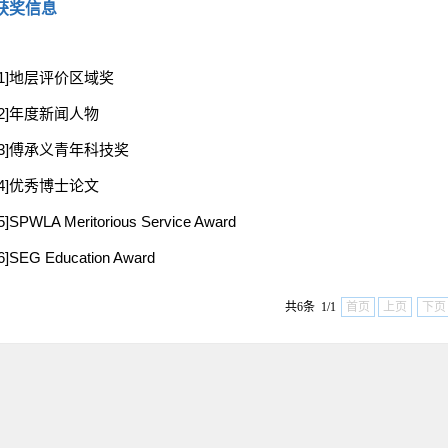
获奖信息
[1]地层评价区域奖
[2]年度新闻人物
[3]傅承义青年科技奖
[4]优秀博士论文
5]SPWLA Meritorious Service Award
6]SEG Education Award
共6条 1/1
首页
上页
下页