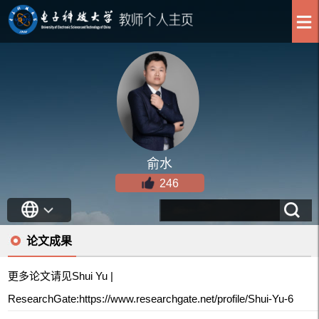
俞水
246
论文成果
更多论文请见Shui Yu |
ResearchGate:https://www.researchgate.net/profile/Shui-Yu-6