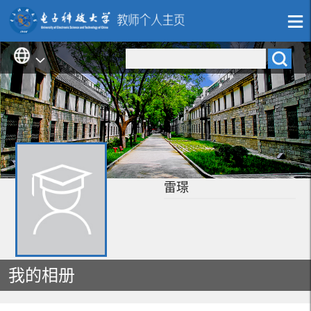
雷璟
我的相册