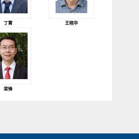
丁霄
王晓华
梁锋