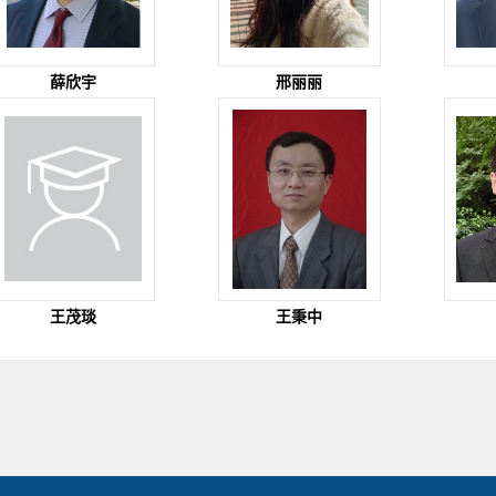
薛欣宇
邢丽丽
王茂琰
王秉中