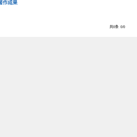
著作成果
共0条 0/0