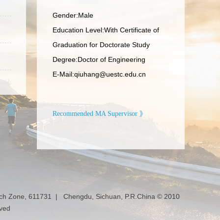
Gender:Male
Education Level:With Certificate of
Graduation for Doctorate Study
Degree:Doctor of Engineering
E-Mail:
qiuhang@uestc.edu.cn
Recommended MA Supervisor 》
ech Zone, 611731 | Chengdu, Sichuan, P.R.China © 2010
rved