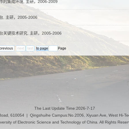
集成环境, 主研，2006-2009
主研，2005-2006
键技术研究, 主研，2005-2006
previous
next
last
Page
The Last Update Time:
2026
-
7
-
17
 Road, 610054 | Qingshuihe Campus:No.2006, Xiyuan Ave, West Hi-T
versity of Electronic Science and Technology of China. All Rights Rese