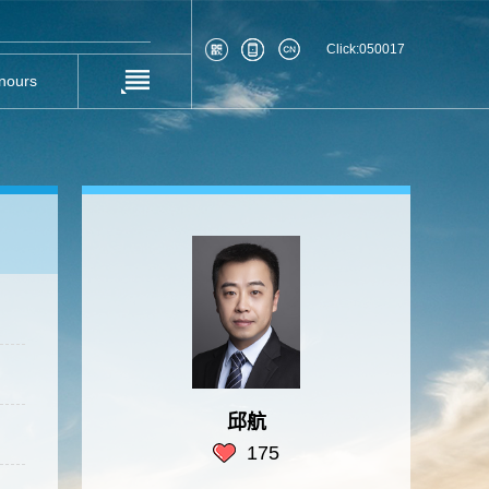
Click:
050017
nours
邱航
175