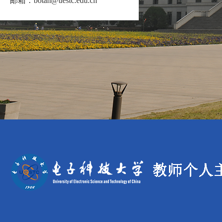
邮箱：
botan@uestc.edu.cn