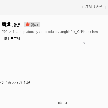
电子科技大学
|
唐斌
( 教授 )
赞
40
的个人主页 http://faculty.uestc.edu.cn/tangbin/zh_CN/index.htm
博士生导师
中文主页
>>
获奖信息
共0条 0/0