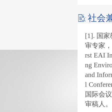
社会
[1].
审专家，
rst EAI I
ng Envir
and Info
l Confer
国际会议的
审稿人。