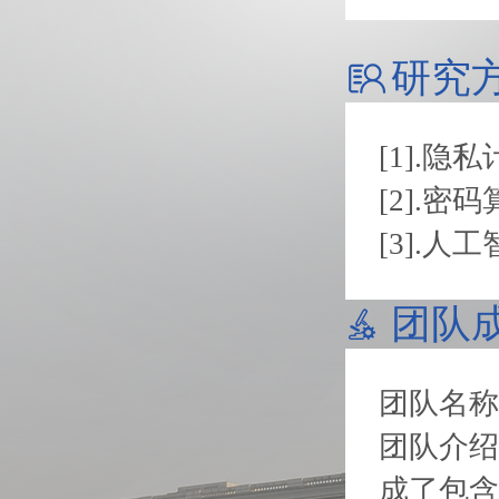
研究
[1].隐
[2].
[3].人
团队
团队名称
团队介绍
成了包含