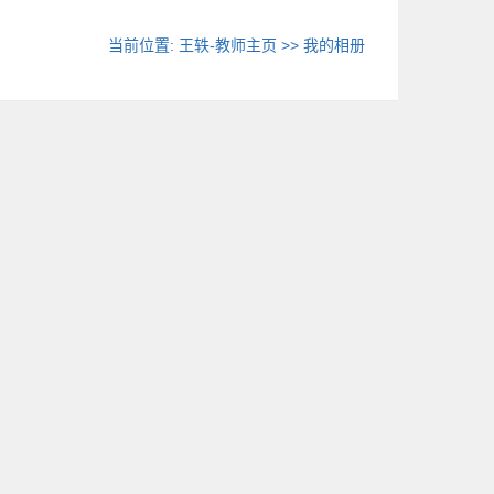
当前位置:
王轶-教师主页
>>
我的相册