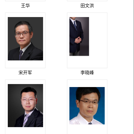
王华
田文洪
宋开军
李晓峰