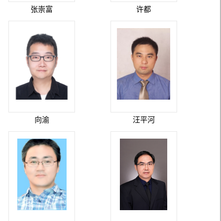
张崇富
许都
向渝
汪平河