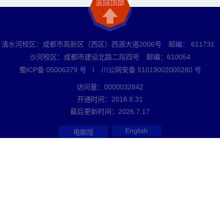
清水河校区：成都市高新区（西区）西源大道2006号 邮编： 611731
沙河校区：成都市建设北路二段四号 邮编：610054
蜀ICP备 05006379 号 I 川公网安备 51019002000280 号
访问量：
0000032842
开通时间：
2018
.
8
.
31
最后更新时间：
2026
.
7
.
17
English
电脑版