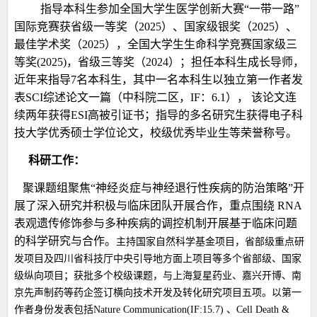
指导本科生参加全国大学生医学创新大赛“一带一路”
国际竞赛获省级一等奖（2025）、国家级银奖（2025）、
最佳学术奖（2025），全国大学生生命科学竞赛国家级三
等奖(2025)，省级三等奖（2024）；
担任本科生成长导师，
近年来指导7名本科生，其中一名本科生以独立第一作者发
表SCI综述论文一篇（中科院二区，IF：6.1）， 该论文连
续两年获得ESI高被引证书；指导的多名研究生获得电子科
技大学优秀硕士学位论文，校级优秀毕业生等荣誉称号。
科研
工作：
聚课题组聚焦“神经炎症与神经退行性疾病的防治策略”开
展了深入研究并积极与临床团队开展合作，重点围绕 RNA
表观遗传修饰参与多种疾病的调控机制开展基于临床问题
的科学研究与合作。
主持国家自然科学基金项目，省部级重点研
发项目及四川省科技厅中央引导地方面上项目等多个省部级、国家
级纵向项目；获批多个校级课题，与上海复星药业、嘉兴开博、南
京先声制药等药企签订横向技术开发及转化研究项目五项。
以第一
作者身份发表包括Nature Communication(IF:15.7) 、Cell Death &