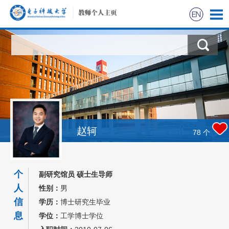
赵轲
78
个
个
副研究馆员 硕士生导师
人
性别：
男
信
学历：
博士研究生毕业
息
学位：
工学博士学位