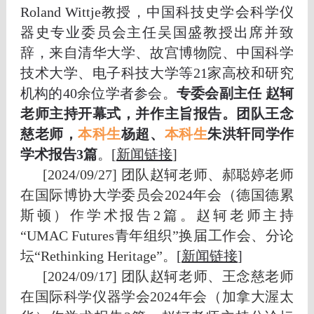
Roland Wittje教授，中国科技史学会科学仪
器史专业委员会主任吴国盛教授出席并致
辞，来自清华大学、故宫博物院、中国科学
技术大学、电子科技大学等21家高校和研究
机构的40余位学者参会。
专委会副主任 赵轲
老师主持开幕式，并作主旨报告。团队王念
慈老师，
本科生
杨超、
本科生
朱洪轩同学作
学术报告3篇
。[
新闻链接
]
[2024/09/27] 团队
赵轲老师、郝聪婷老师
在国际博协大学委员会2024年会（德国德累
斯顿）作学术报告2篇
。赵轲老师主持
“UMAC Futures青年组织”换届工作会、
分论
坛
“Rethinking Heritage”。
[
新闻链接
]
[2024/09/17] 团队
赵轲老师、王念慈老师
在国际科学仪器学会2024年会（加拿大渥太