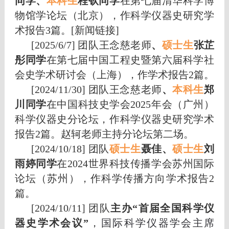
同学、
本科
生
程钦同学
在第七届清华科学博
物馆学论坛（北京），作科学仪器史研究学
术报告3篇。[
新闻链接
]
[2025/6/7] 团队王念慈老师
、
硕士生
张芷
彤
同学
在第七届中国工程史暨第六届科学社
会史学术研讨会（上海），作学术报告2篇。
[2024/11/30] 团队
王念慈老师
、
本科
生
郑
川同学
在中国科技史学会2025年会（广州）
科学仪器史分论坛，作科学仪器史研究学术
报告2篇。赵轲老师主持分论坛第二场。
[2024/10/18] 团队
硕士生
聂佳、
硕士生
刘
雨婷同学
在2024世界科技传播学会苏州国际
论坛（苏州），作科学传播方向学术报告2
篇。
[2024/10/11] 团队
主办“首届全国科学仪
器史学术会议”
，
国际科学仪器学会主席