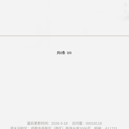
SAJ
EE
WA
SA
ND
ES
共0条 0/0
HYA
NIL
UK
AN
A
最后更新时间：
2026
-
3
-
18
访问量：
00018118
清水河校区：成都市高新区（西区）西源大道2006号 邮编： 611731