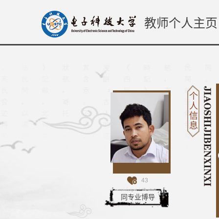
教师个人主页
个
人
信
息
43
同专业博导