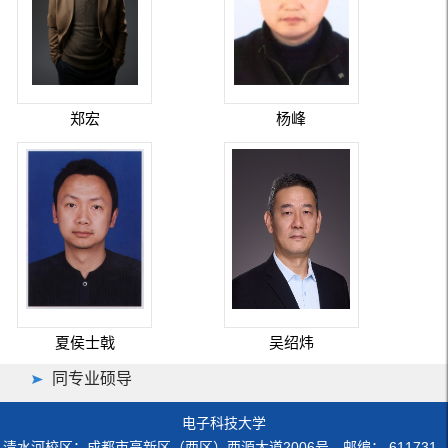
郑宏
杨峰
夏侯士戟
吴绍炜
同专业硕导
电子科技大学
清水河校区：成都市高新区（西区）西源大道2006号 邮编： 611731