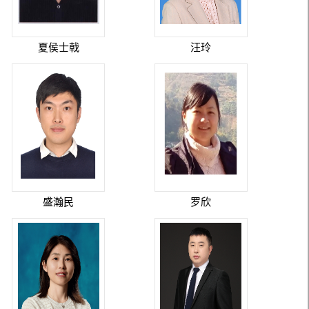
夏侯士戟
汪玲
盛瀚民
罗欣