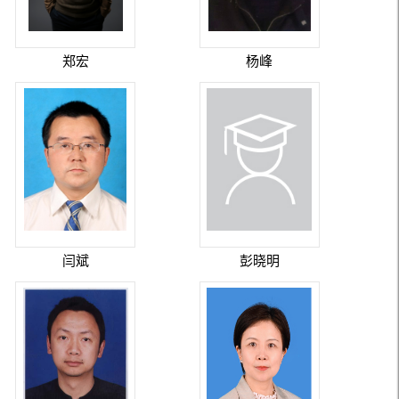
郑宏
杨峰
闫斌
彭晓明