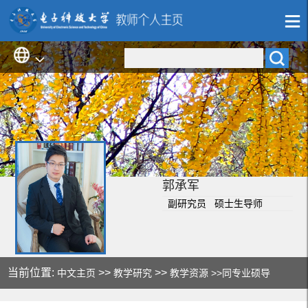
郭承军
副研究员 硕士生导师
当前位置:
>>
>>
中文主页
教学研究
教学资源
>>同专业硕导