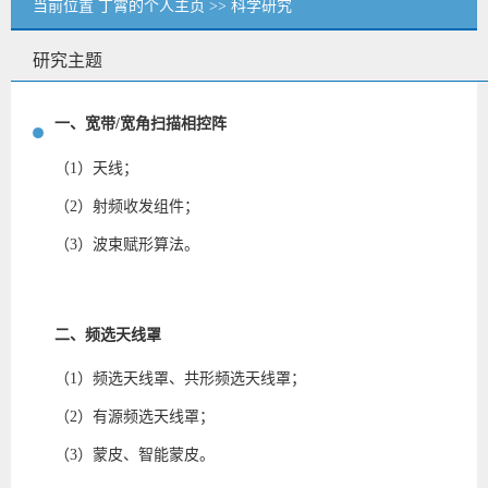
当前位置
丁霄的个人主页
>>
科学研究
研究主题
一、宽带
/
宽角扫描相控阵
（1）天线；
（2）射频收发组件；
（3）波束赋形算法。
二、
频选天线罩
（1）频选天线罩、共形频选天线罩；
（2）有源频选天线罩；
（3）蒙皮、智能蒙皮。