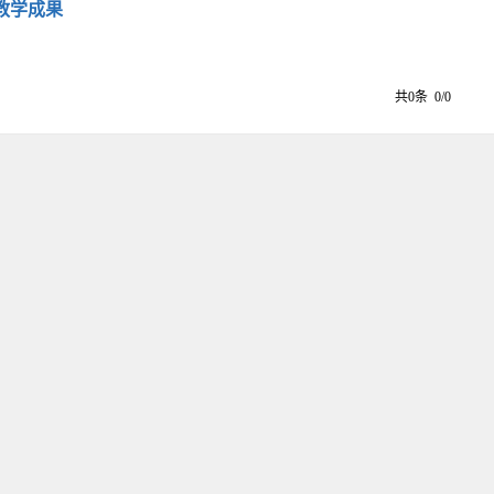
教学成果
共0条 0/0