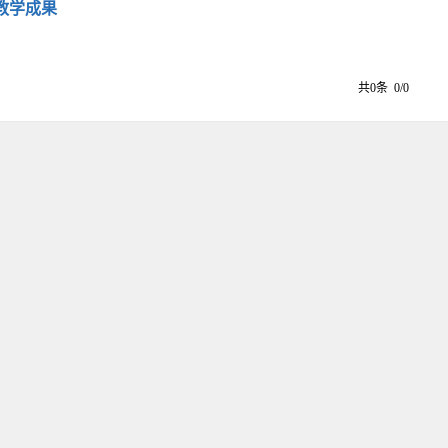
教学成果
共0条 0/0