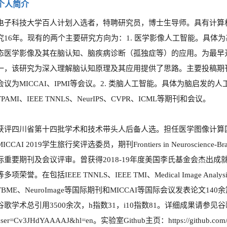
个人简介
电子科技大学百人计划入选者，特聘研究员，博士生导师。具有计算
究16年。现有的两个主要研究方向为：1. 医学影像人工智能。具体
态医学影像及其在脑认知、脑疾病诊断（孤独症等）的应用。为最早
一，该研究为深入理解脑认知原理及其应用提供了思路。主要投稿期刊为TM
会议为MICCAI、IPMI等会议。2. 类脑人工智能。具体为脑启发的
TPAMI、IEEE TNNLS、NeurIPS、CVPR、ICML等期刊和会议。
获评四川省第十四批学术和技术带头人后备人选。担任医学图像计算国际顶级
MICCAI 2019学生旅行奖评选委员，期刊Frontiers in Neuroscience-Brain
际重要期刊及会议评审。曾获得2018-19年度美国李氏基金会杰出成
等多项荣誉。
在包括IEEE TNNLS、IEEE TMI、Medical Image Analysis
TBME、NeuroImage等国际期刊和MICCAI等国际会议发表论文1
谷歌学术总引用3500余次，h指数31，i10指数81。详细成果请参见谷歌学术：https:/
user=Cv3JHdYAAAAJ&hl=en。实验室Github主页：https://github.com