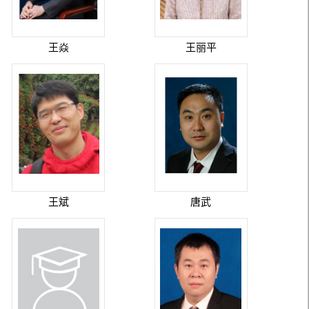
王焱
王丽平
王斌
唐武