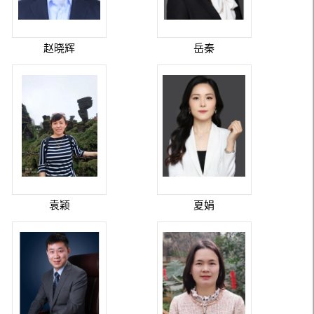
赵晓辉
岳秦
袁颖
夏娟