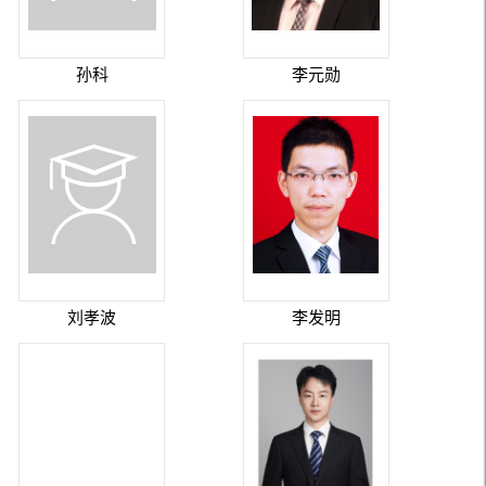
孙科
李元勋
刘孝波
李发明