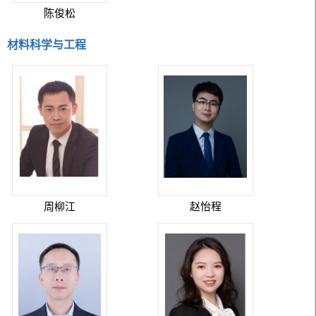
陈俊松
材料科学与工程
周柳江
赵怡程