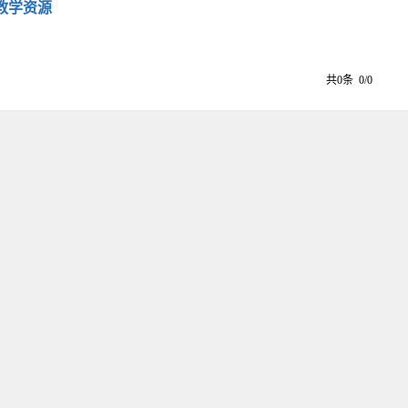
教学资源
共0条 0/0