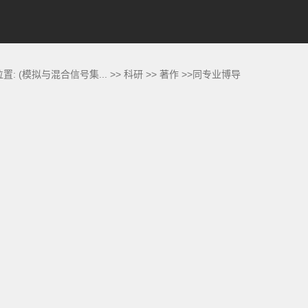
位置:
(模拟与混合信号集...
>>
科研
>>
著作
>>同专业博导