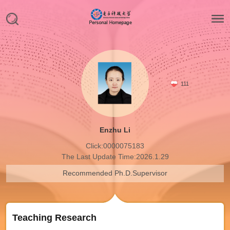
111
Enzhu Li
Click:
0000075183
The Last Update Time:
2026
.
1
.
29
Recommended Ph.D.Supervisor
Teaching Research