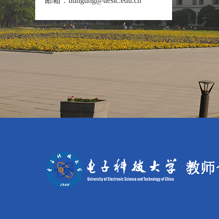
邮箱：
litingting@uestc.edu.cn