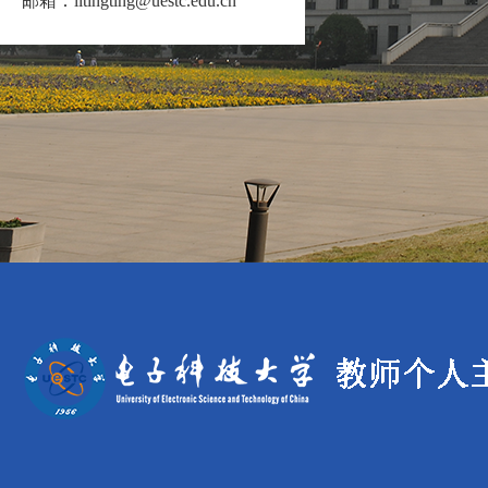
邮箱：
litingting@uestc.edu.cn