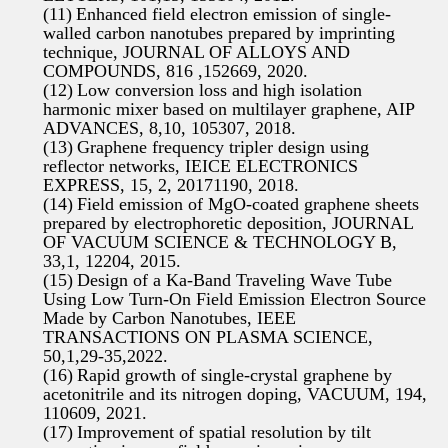
(11)
Enhanced field electron emission of single-
walled carbon nanotubes prepared by imprinting
technique, JOURNAL OF ALLOYS AND
COMPOUNDS, 816 ,152669, 2020.
(12)
Low conversion loss and high isolation
harmonic mixer based on multilayer graphene, AIP
ADVANCES, 8,10, 105307, 2018.
(13)
Graphene frequency tripler design using
reflector networks, IEICE ELECTRONICS
EXPRESS, 15, 2, 20171190, 2018.
(14)
Field emission of MgO-coated graphene sheets
prepared by electrophoretic deposition, JOURNAL
OF VACUUM SCIENCE & TECHNOLOGY B,
33,1, 12204, 2015.
(15)
Design of a Ka-Band Traveling Wave Tube
Using Low Turn-On Field Emission Electron Source
Made by Carbon Nanotubes, IEEE
TRANSACTIONS ON PLASMA SCIENCE,
50,1,29-35,2022.
(16)
Rapid growth of single-crystal graphene by
acetonitrile and its nitrogen doping, VACUUM, 194,
110609, 2021.
(17)
Improvement of spatial resolution by tilt