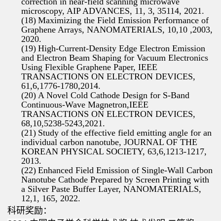
correction in near-field scanning microwave
microscopy, AIP ADVANCES, 11, 3, 35114, 2021.
(18)
Maximizing the Field Emission Performance of
Graphene Arrays, NANOMATERIALS, 10,10 ,2003,
2020.
(19)
High-Current-Density Edge Electron Emission
and Electron Beam Shaping for Vacuum Electronics
Using Flexible Graphene Paper, IEEE
TRANSACTIONS ON ELECTRON DEVICES,
61,6,1776-1780,2014.
(20)
A Novel Cold Cathode Design for S-Band
Continuous-Wave Magnetron,IEEE
TRANSACTIONS ON ELECTRON DEVICES,
68,10,5238-5243,2021.
(21)
Study of the effective field emitting angle for an
individual carbon nanotube, JOURNAL OF THE
KOREAN PHYSICAL SOCIETY, 63,6,1213-1217,
2013.
(22)
Enhanced Field Emission of Single-Wall Carbon
Nanotube Cathode Prepared by Screen Printing with
a Silver Paste Buffer Layer, NANOMATERIALS,
12,1, 165, 2022.
科研奖励：