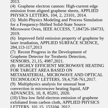
2013.
(4)
Graphene electron cannon: High-current edge
emission from aligned graphene sheets, APPLIED
PHYSICS LETTERS, 104, 2, 23101, 2014.
(5)
Multi-Physics Modeling and Process Simulation
for a Frequency-Shifted Solid-State Source
Microwave Oven, IEEE ACCESS, 7,184726-184733,
2019.
(6)
Improved field emission property of graphene by
laser irradiation, APPLIED SURFACE SCIENCE,
284,113-117,2013
(7)
Recent Progress in the Development of
Graphene Detector for Terahertz Detection,
SENSORS, 21,15, 4987,2021.
(8)
HIGHLY EFFICIENT MICROWAVE HEATING
FOR TARGET AREA BASED ON
METAMATERIAL, MICROWAVE AND OPTICAL
TECHNOLOGY LETTERS, 59,4,758-761,2017.
(9)
Multiphysics analysis for unusual heat
convection in microwave heating liquid, AIP
ADVANCES, 10, 8, 85201, 2020.
(10)
Ultra low field electron emission of graphene
exfoliated from carbon cloth, APPLIED PHYSICS
LETTERS, 101,15, 153104, 2012.