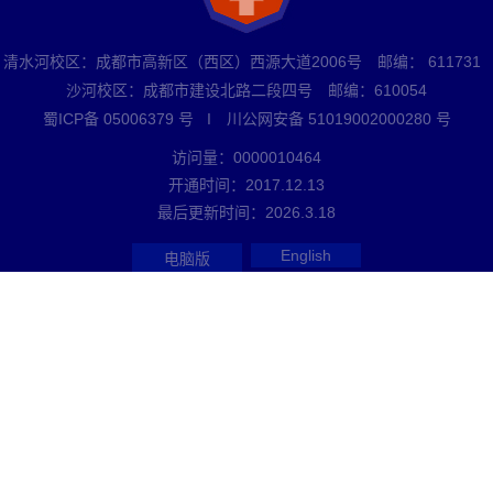
清水河校区：成都市高新区（西区）西源大道2006号 邮编： 611731
沙河校区：成都市建设北路二段四号 邮编：610054
蜀ICP备 05006379 号 I 川公网安备 51019002000280 号
访问量：
0000010464
开通时间：
2017
.
12
.
13
最后更新时间：
2026
.
3
.
18
English
电脑版