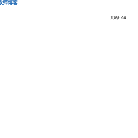
教师博客
共0条 0/0